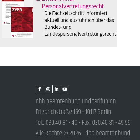
Personalvertretungsrecht
Die Fachzeitschrift informiert
aktuell und ausführlich über das
Bundes- und
Landespersonalvertretungsrecht.
dbb beamtenbund und tarifunion
Friedrichstraße 169 • 10117 Berlin
Tel.: 030.40 81 - 40 • Fax: 030.40 81 - 49 99
Alle Rechte © 2026 • dbb beamtenbund