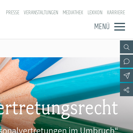
PRESSE
VERANSTALTUNGEN
MEDIATHEK
LEXIKON
KARRIERE
MENÜ
ertretungsrecht
ersonalvertretungen im Umbruch“