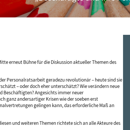
Frauen
Versorgung
Tarifverträge
Bildung
Akademie
Jugend
Beihilfe
Rechtsprechung
Europa
Verlag
Senioren
Rechtsprechung
Mitte erneut Bühne für die Diskussion aktueller Themen des
er Personalratsarbeit geradezu revolutionär – heute sind sie
erschätzt – oder doch eher unterschätzt? Wie verändern neue
d Beschäftigten? Angesichts immer neuer
ch ganz andersartiger Krisen wie der soeben erst
onalvertretungen gelingen kann, das erforderliche Maß an
iesen und weiteren Themen richtete sich an alle Akteure des