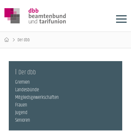
Der dbb
Der dbb
Gremien
Landesbünde
Mitgliedsgewerkschaften
Frauen
Jugend
Senioren