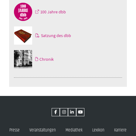
100 Jahre dbb
Satzung des dbb
Chronik
Presse
Veranstaltungen
Mediathek
Lexikon
Karriere