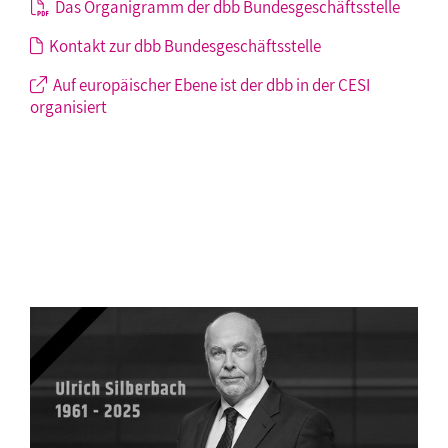
Das Organigramm der dbb Bundesgeschäftsstelle
Kontakt zur dbb Bundesgeschäftsstelle
Auf europäischer Ebene ist der dbb in der CESI
organisiert