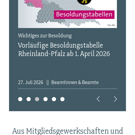
iges zur Besoldung
dbb Tarif-Magazi
äufige Besoldungstabelle
Die tacheles-A
nland-Pfalz ab 1. April 2026
August ist er
li 2026
Beamtinnen & Beamte
22. Juli 2026
Arb
Aus Mitgliedsgewerkschaften und