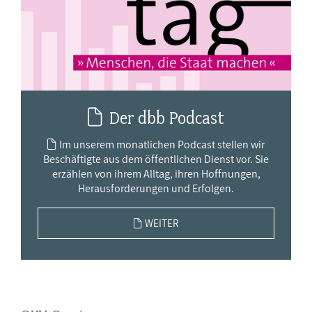
Der dbb Podcast
Im unserem monatlichen Podcast stellen wir
Beschäftigte aus dem öffentlichen Dienst vor. Sie
erzählen von ihrem Alltag, ihren Hoffnungen,
Herausforderungen und Erfolgen.
WEITER