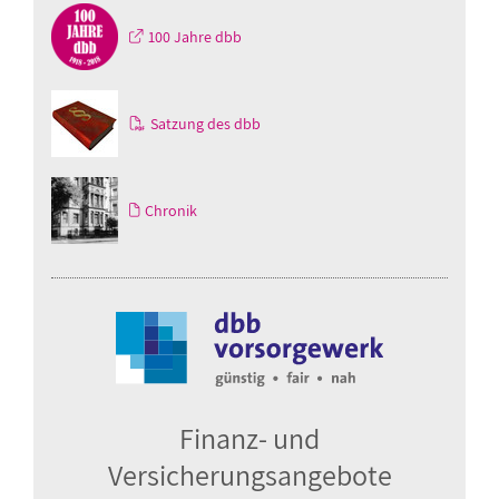
100 Jahre dbb
Satzung des dbb
Chronik
Finanz- und
Einkaufs- und Erlebnisangebote
Fachliteratur
Dienstleistungen
Fort- und Weiterbildung
Versicherungsangebote