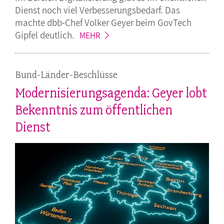
Dienst noch viel Verbesserungsbedarf. Das
machte dbb-Chef Volker Geyer beim GovTech
Gipfel
deutlich.
MEHR
Bund-Länder-Beschlüsse
Modernisierungsagenda: Geyer lobt
Bekenntnis zum öffentlichen
Dienst