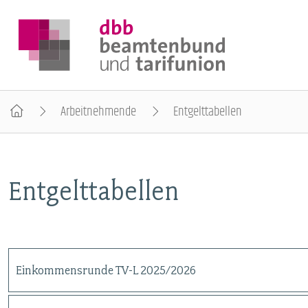
Arbeitnehmende
Entgelttabellen
DER DBB
Entgelttabellen
BEAMTINNEN & BEAMTE
ARBEITNEHMENDE
Einkommensrunde TV-L 2025/2026
POLITIK & POSITIONEN