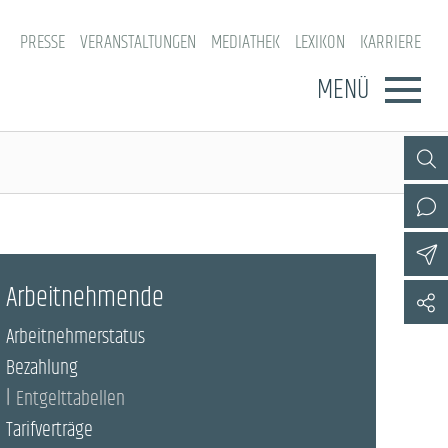
PRESSE
VERANSTALTUNGEN
MEDIATHEK
LEXIKON
KARRIERE
MENÜ
Arbeitnehmende
Arbeitnehmerstatus
Bezahlung
Entgelttabellen
Tarifverträge