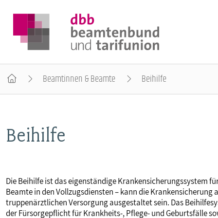
Beamtinnen & Beamte
Beihilfe
DER DBB
Beihilfe
BEAMTINNEN & BEAMTE
ARBEITNEHMENDE
Die Beihilfe ist das eigenständige Krankensicherungssystem für
Beamte in den Vollzugsdiensten – kann die Krankensicherung au
POLITIK & POSITIONEN
truppenärztlichen Versorgung ausgestaltet sein. Das Beihilf
der Fürsorgepflicht für Krankheits-, Pflege- und Geburtsfäll