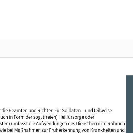
DER DBB - ÜBERBLICK
BEAMTINNEN & BEAMTE - NACHRICHTEN
ARBEITNEHMENDE - NACHRICHTEN
POLITIK & POSITIONEN - NACHRICHTEN
MITBESTIMMUNG - NACHRICHTEN
MITGLIEDSCHAFT & SERVICE - ÜBERBLICK
Gremien
Status & Dienstrecht
Arbeitnehmerstatus
Arbeit & Wirtschaft
Personalrat & JAV
Rechtsschutz
Landesbünde
Besoldung
Bezahlung
Digitalisierung
Betriebsrat & JAV
Vorsorgewerk
 die Beamten und Richter. Für Soldaten – und teilweise
ch in Form der sog. (freien) Heilfürsorge oder
Mitgliedsgewerkschaften
Besoldungstabellen
Entgelttabellen
Soziales & Gesundheit
Schwerbehindertenvertretung
Vorteilswelt
esystem umfasst die Aufwendungen des Dienstherrn im Rahmen
e sowie bei Maßnahmen zur Früherkennung von Krankheiten und