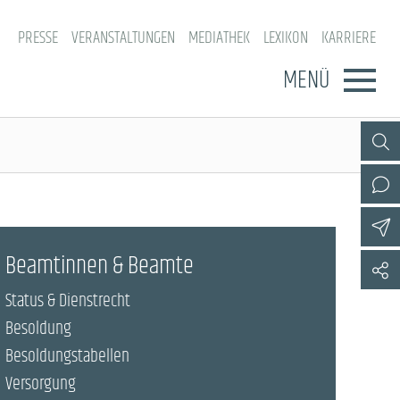
PRESSE
VERANSTALTUNGEN
MEDIATHEK
LEXIKON
KARRIERE
MENÜ
Beamtinnen & Beamte
Status & Dienstrecht
Besoldung
Besoldungstabellen
Versorgung