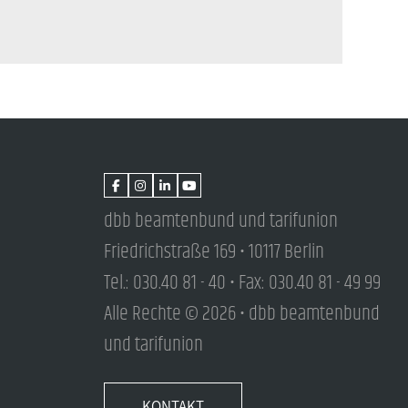
dbb beamtenbund und tarifunion
Friedrichstraße 169 • 10117 Berlin
Tel.: 030.40 81 - 40 • Fax: 030.40 81 - 49 99
Alle Rechte © 2026 • dbb beamtenbund
und tarifunion
KONTAKT