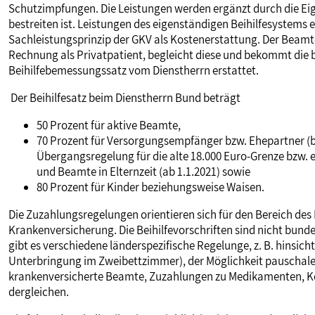
Schutzimpfungen. Die Leistungen werden ergänzt durch die Ei
MITBESTIMMUNG
bestreiten ist. Leistungen des eigenständigen Beihilfesystems
Sachleistungsprinzip der GKV als Kostenerstattung. Der Beamte, d
Rechnung als Privatpatient, begleicht diese und bekommt die
MITGLIEDSCHAFT & SERVICE
Beihilfebemessungssatz vom Dienstherrn erstattet.
Der Beihilfesatz beim Dienstherrn Bund beträgt
50 Prozent für aktive Beamte,
70 Prozent für Versorgungsempfänger bzw. Ehepartner (bi
Übergangsregelung für die alte 18.000 Euro-Grenze bzw. 
und Beamte in Elternzeit (ab 1.1.2021) sowie
80 Prozent für Kinder beziehungsweise Waisen.
Die Zuzahlungsregelungen orientieren sich für den Bereich de
Krankenversicherung. Die Beihilfevorschriften sind nicht bund
gibt es verschiedene länderspezifische Regelunge, z. B. hinsi
Unterbringung im Zweibettzimmer), der Möglichkeit pauschaler 
krankenversicherte Beamte, Zuzahlungen zu Medikamenten, 
dergleichen.