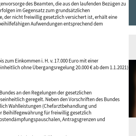
genvorsorge des Beamten, die aus den laufenden Bezügen zu
Frauen
Versorgung
Tarifverträge
Bildung
Akademie
 erfolgen im Gegensatz zum grundsätzlichen
er nicht freiwillig gesetzlich versichert ist, erhält eine
 beihilfefähigen Aufwendungen entsprechend dem
Jugend
Beihilfe
Rechtsprechung
Europa
Verlag
Senioren
Rechtsprechung
s zum Einkommen i. H. v. 17.000 Euro mit einer
einheitlich ohne Übergangsregelung 20.000 € ab dem 1.1.2021)
s Bundes an den Regelungen der gesetzlichen
eseinheitlich geregelt. Neben den Vorschriften des Bundes
chtlich Wahlleistungen (Chefarztbehandlung und
Beihilfegewährung für freiwillig gesetzlich
Kostendämpfungspauschalen, Antragsgrenzen und