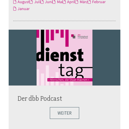
August
Juli
Juni
Mai
April
März
Februar
Januar
Der dbb Podcast
WEITER