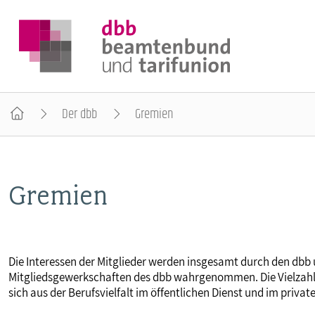
Der dbb
Gremien
DER DBB
Gremien
BEAMTINNEN & BEAMTE
ARBEITNEHMENDE
Die Interessen der Mitglieder werden insgesamt durch den dbb 
Mitgliedsgewerkschaften des dbb wahrgenommen. Die Vielzah
POLITIK & POSITIONEN
sich aus der Berufsvielfalt im öffentlichen Dienst und im priva