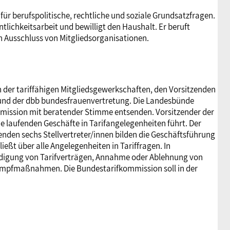
für berufspolitische, rechtliche und soziale Grundsatzfragen.
tlichkeitsarbeit und bewilligt den Haushalt. Er beruft
 Ausschluss von Mitgliedsorganisationen.
n der tariffähigen Mitgliedsgewerkschaften, den Vorsitzenden
d und der dbb bundesfrauenvertretung. Die Landesbünde
mmission mit beratender Stimme entsenden. Vorsitzender der
ie laufenden Geschäfte in Tarifangelegenheiten führt. Der
nden sechs Stellvertreter/innen bilden die Geschäftsführung
ßt über alle Angelegenheiten in Tariffragen. In
digung von Tarifverträgen, Annahme oder Ablehnung von
ampfmaßnahmen. Die Bundestarifkommission soll in der