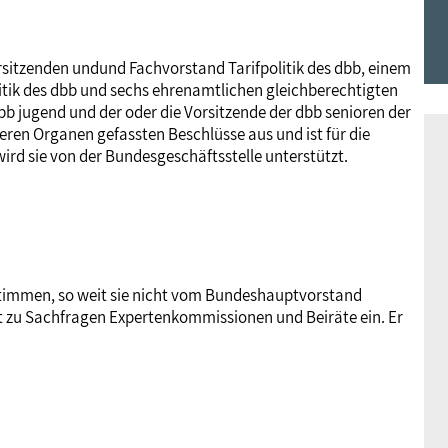
Frauen
Versorgung
Tarifverträge
Bildung
Akademie
sitzenden undund Fachvorstand Tarifpolitik des dbb, einem
tik des dbb und sechs ehrenamtlichen gleichberechtigten
Jugend
Beihilfe
Rechtsprechung
Europa
Verlag
dbb jugend und der oder die Vorsitzende der dbb senioren der
eren Organen gefassten Beschlüsse aus und ist für die
ird sie von der Bundesgeschäftsstelle unterstützt.
Senioren
Rechtsprechung
estimmen, so weit sie nicht vom Bundeshauptvorstand
 zu Sachfragen Expertenkommissionen und Beiräte ein. Er