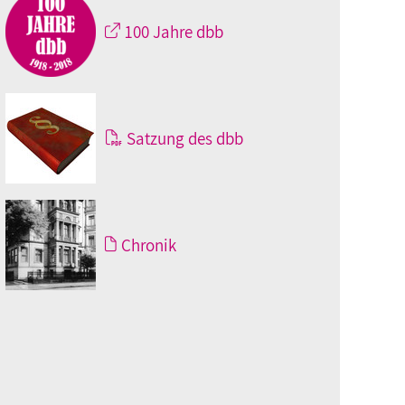
100 Jahre dbb
Satzung des dbb
Chronik