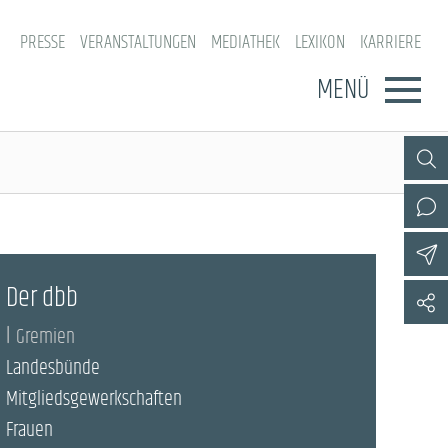
PRESSE
VERANSTALTUNGEN
MEDIATHEK
LEXIKON
KARRIERE
MENÜ
Der dbb
Gremien
Landesbünde
Mitgliedsgewerkschaften
Frauen