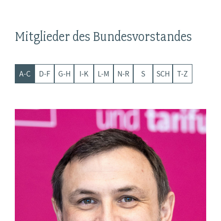
Mitglieder des Bundesvorstandes
A-C
D-F
G-H
I-K
L-M
N-R
S
SCH
T-Z