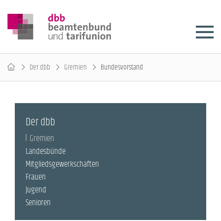
Der dbb
Gremien
Bundesvorstand
Der dbb
Gremien
Landesbünde
Mitgliedsgewerkschaften
Frauen
Jugend
Senioren