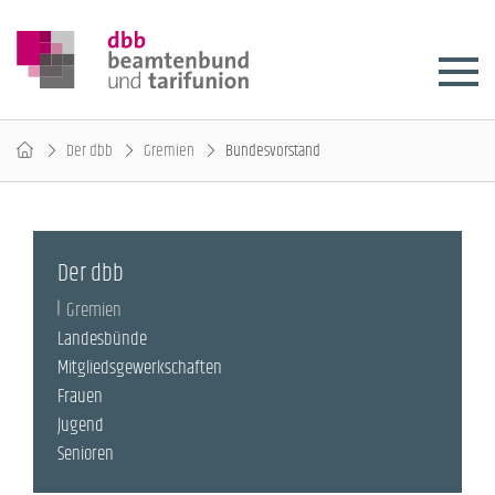
Der dbb
Gremien
Bundesvorstand
Der dbb
Gremien
Landesbünde
Mitgliedsgewerkschaften
Frauen
Jugend
Senioren