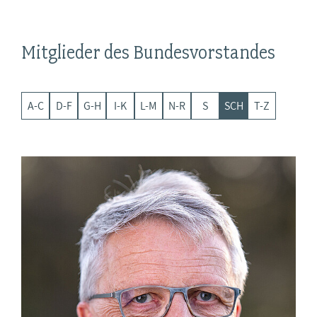
Mitglieder des Bundesvorstandes
A-C
D-F
G-H
I-K
L-M
N-R
S
SCH
T-Z