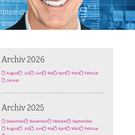
Archiv 2026
August
Juli
Juni
Mai
April
März
Februar
Januar
Archiv 2025
Dezember
November
Oktober
September
August
Juli
Juni
Mai
April
März
Februar