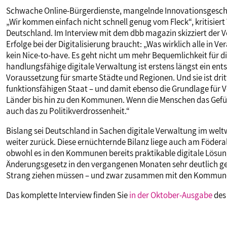
Schwache Online-Bürgerdienste, mangelnde Innovationsgeschwi
„Wir kommen einfach nicht schnell genug vom Fleck“, kritisiert
Deutschland. Im Interview mit dem dbb magazin skizziert der V
Erfolge bei der Digitalisierung braucht: „Was wirklich alle in 
kein Nice-to-have. Es geht nicht um mehr Bequemlichkeit für di
handlungsfähige digitale Verwaltung ist erstens längst ein en
Voraussetzung für smarte Städte und Regionen. Und sie ist drit
funktionsfähigen Staat – und damit ebenso die Grundlage für V
Länder bis hin zu den Kommunen. Wenn die Menschen das Gefühl
auch das zu Politikverdrossenheit.“
Bislang sei Deutschland in Sachen digitale Verwaltung im welt
weiter zurück. Diese ernüchternde Bilanz liege auch am Födera
obwohl es in den Kommunen bereits praktikable digitale Lösu
Änderungsgesetz in den vergangenen Monaten sehr deutlich ges
Strang ziehen müssen – und zwar zusammen mit den Kommunen.
Das komplette Interview finden Sie
in der Oktober-Ausgabe
des