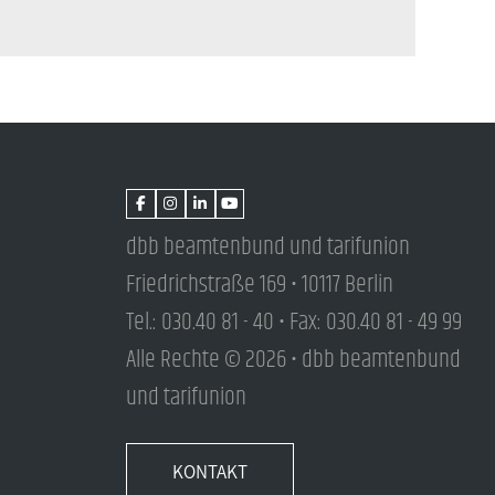
dbb beamtenbund und tarifunion
Friedrichstraße 169 • 10117 Berlin
Tel.: 030.40 81 - 40 • Fax: 030.40 81 - 49 99
Alle Rechte © 2026 • dbb beamtenbund
und tarifunion
KONTAKT