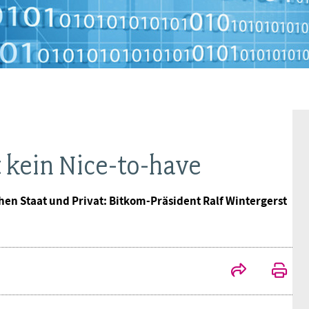
Frauen
Versorgung
Tarifverträge
Bildung
Akademie
Jugend
Beihilfe
Rechtsprechung
Europa
Verlag
Senioren
Rechtsprechung
t kein Nice-to-have
n Staat und Privat: Bitkom-Präsident Ralf Wintergerst