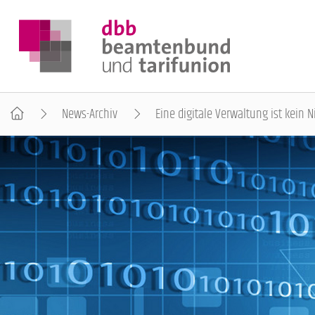
News-Archiv
Eine digitale Verwaltung ist kein N
DER DBB
BEAMTINNEN & BEAMTE
ARBEITNEHMENDE
POLITIK & POSITIONEN