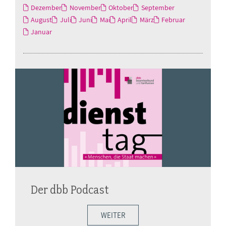
Dezember
November
Oktober
September
August
Juli
Juni
Mai
April
März
Februar
Januar
Der dbb Podcast
WEITER