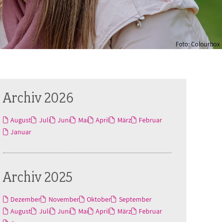
Archiv 2026
August
Juli
Juni
Mai
April
März
Februar
Januar
Archiv 2025
Dezember
November
Oktober
September
August
Juli
Juni
Mai
April
März
Februar