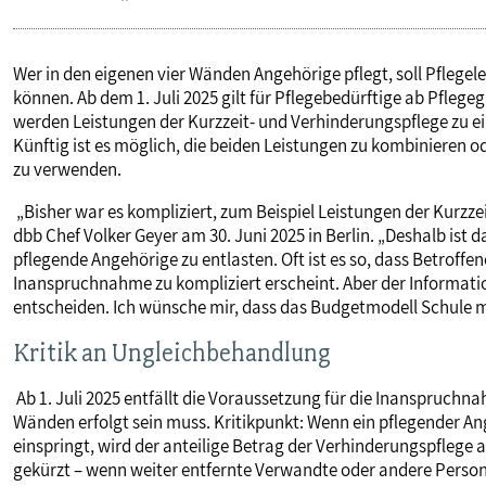
Wer in den eigenen vier Wänden Angehörige pflegt, soll Pfleg
können. Ab dem 1. Juli 2025 gilt für Pflegebedürftige ab Pfle
werden Leistungen der Kurzzeit- und Verhinderungspflege zu 
Künftig ist es möglich, die beiden Leistungen zu kombinieren od
zu verwenden.
„Bisher war es kompliziert, zum Beispiel Leistungen der Kurzze
dbb Chef Volker Geyer am 30. Juni 2025 in Berlin. „Deshalb ist 
pflegende Angehörige zu entlasten. Oft ist es so, dass Betroffe
Inanspruchnahme zu kompliziert erscheint. Aber der Informati
entscheiden. Ich wünsche mir, dass das Budgetmodell Schule 
Kritik an Ungleichbehandlung
Ab 1. Juli 2025 entfällt die Voraussetzung für die Inanspruch
Wänden erfolgt sein muss. Kritikpunkt: Wenn ein pflegender An
einspringt, wird der anteilige Betrag der Verhinderungspflege 
gekürzt – wenn weiter entfernte Verwandte oder andere Personen