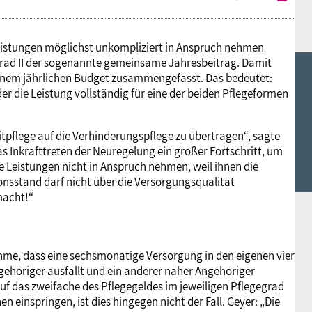
eleistungen möglichst unkompliziert in Anspruch nehmen
gegrad II der sogenannte gemeinsame Jahresbeitrag. Damit
einem jährlichen Budget zusammengefasst. Das bedeutet:
er die Leistung vollständig für eine der beiden Pflegeformen
itpflege auf die Verhinderungspflege zu übertragen“, sagte
das Inkrafttreten der Neuregelung ein großer Fortschritt, um
ne Leistungen nicht in Anspruch nehmen, weil ihnen die
onsstand darf nicht über die Versorgungsqualität
macht!“
nahme, dass eine sechsmonatige Versorgung in den eigenen vier
gehöriger ausfällt und ein anderer naher Angehöriger
auf das zweifache des Pflegegeldes im jeweiligen Pflegegrad
 einspringen, ist dies hingegen nicht der Fall. Geyer: „Die