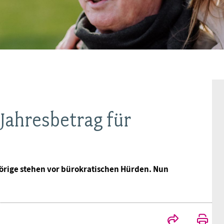
Frauen
Versorgung
Tarifverträge
Bildung
Akademie
Jugend
Beihilfe
Rechtsprechung
Europa
Verlag
Senioren
Rechtsprechung
Jahresbetrag für
hörige stehen vor bürokratischen Hürden. Nun