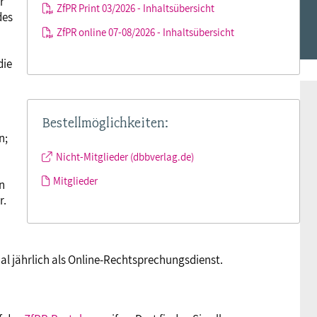
r
ZfPR Print 03/2026 - Inhaltsübersicht
des
Frauen
Versorgung
Tarifverträge
Bildung
Akademie
ZfPR online 07-08/2026 - Inhaltsübersicht
die
Jugend
Beihilfe
Rechtsprechung
Europa
Verlag
Senioren
Rechtsprechung
Bestellmöglichkeiten:
n;
Nicht-Mitglieder (dbbverlag.de)
Mitglieder
n
r.
mal jährlich als Online-Rechtsprechungsdienst.