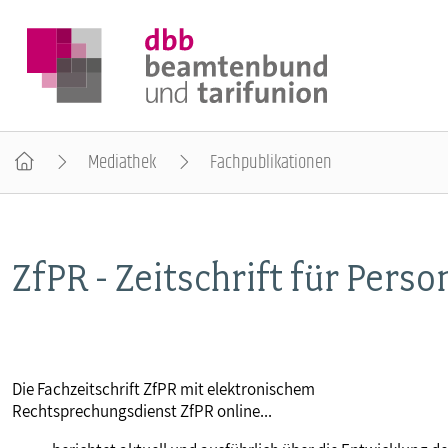
Mediathek
Fachpublikationen
DER DBB
ZfPR - Zeitschrift für Pers
BEAMTINNEN & BEAMTE
ARBEITNEHMENDE
Die Fachzeitschrift ZfPR mit elektronischem
POLITIK & POSITIONEN
Rechtsprechungsdienst ZfPR online...