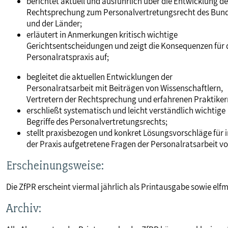
berichtet aktuell und ausführlich über die Entwicklung de
Rechtsprechung zum Personalvertretungsrecht des Bun
MITBESTIMMUNG
und der Länder;
erläutert in Anmerkungen kritisch wichtige
Gerichtsentscheidungen und zeigt die Konsequenzen für 
MITGLIEDSCHAFT & SERVICE
Personalratspraxis auf;
begleitet die aktuellen Entwicklungen der
Personalratsarbeit mit Beiträgen von Wissenschaftlern,
Vertretern der Rechtsprechung und erfahrenen Praktiker
erschließt systematisch und leicht verständlich wichtige
Begriffe des Personalvertretungsrechts;
stellt praxisbezogen und konkret Lösungsvorschläge für i
der Praxis aufgetretene Fragen der Personalratsarbeit vo
Erscheinungsweise:
Die ZfPR erscheint viermal jährlich als Printausgabe sowie elf
Archiv: