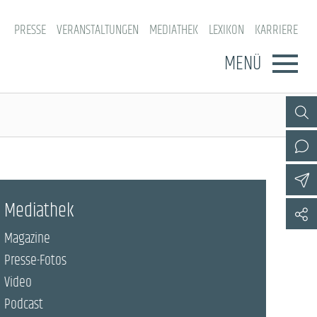
PRESSE
VERANSTALTUNGEN
MEDIATHEK
LEXIKON
KARRIERE
MENÜ
Mediathek
Magazine
Presse-Fotos
Video
Podcast