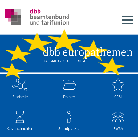
dbb europathemen
DAS MAGAZIN FÜR EUROPA
Startseite
Dossier
CESI
Kurznachrichten
Standpunkte
EWSA