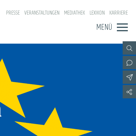
PRESSE
VERANSTALTUNGEN
MEDIATHEK
LEXIKON
KARRIERE
MENÜ
n