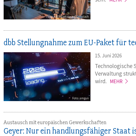
dbb Stellungnahme zum EU-Paket für te
15. Juni 2026
Technologische So
Verwaltung struk
wird.
MEHR
Austausch mit europäischen Gewerkschaften
Geyer: Nur ein handlungsfähiger Staat i