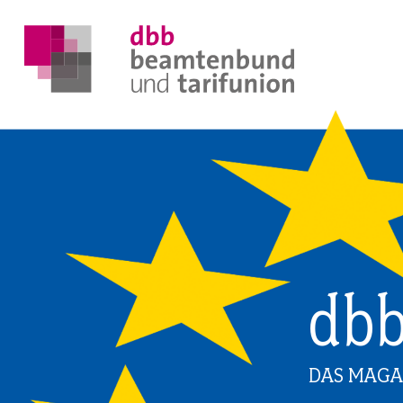
DER DBB
BEAMTINNEN & BEAMTE
dbb
ARBEITNEHMENDE
POLITIK & POSITIONEN
DAS MAGA