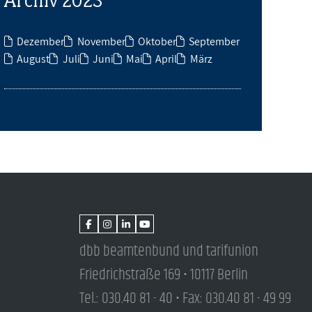
Dezember
November
Oktober
September
August
Juli
Juni
Mai
April
März
dbb beamtenbund und tarifunion
Friedrichstraße 169 • 10117 Berlin
Tel.: 030.40 81 - 40 • Fax: 030.40 81 - 49 99