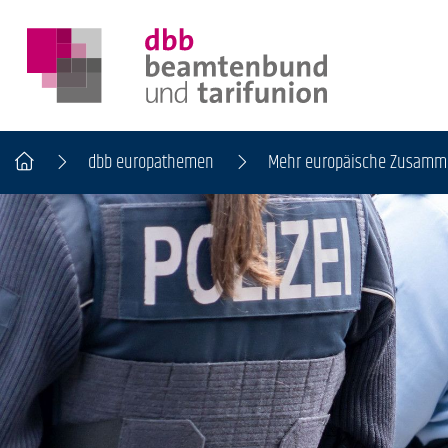
dbb europathemen
Mehr europäische Zusamme
DER DBB
BEAMTINNEN & BEAMTE
ARBEITNEHMENDE
POLITIK & POSITIONEN