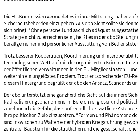
Die EU-Kommission vermeidet es in ihrer Mitteilung, näher auf
Sicherheitsbehörden einzugehen. Aus dbb Sicht sollte sie denn
sich bringt. “Ohne personell und sachlich adäquat ausgestattete
Strategie nicht zu erreichen sein”, heißt es in der dbb Stellu
bei allgemeiner und persönlicher Ausstattung von Bediensteten,
Trotz besserer Kooperation, Koordinierung und Interoperabilit
technologischen Wettlauf mit der organisierten Kriminalität zu
der öffentlichen Verwaltungen in den EU-Mitgliedstaaten – und d
weiterhin ein ungelöstes Problem. Trotz entsprechender EU-Re
diesem Hintergrund begrüßt der dbb den Ansatz, Standards und
Der dbb unterstützt eine ganzheitliche Sicht auf die innere Sich
Radikalisierungsphänomene im Bereich religiöser und politisc
zunehmend die Gefahr, dass unfreundliche staatliche Akteure k
ihre politischen Ziele einzusetzen. “Formen und Phänomene der
sind inzwischen zu Waffen einer hybriden Kriegsführung geword
zentraler Baustein für die staatlichen und die gesellschaftlich