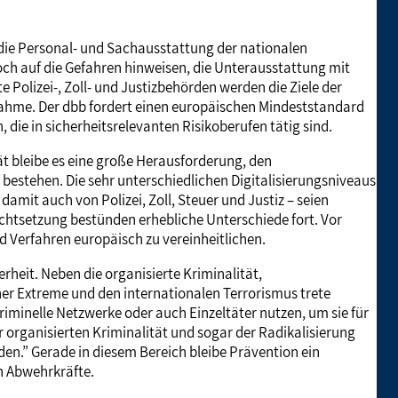
 die Personal- und Sachausstattung der nationalen
och auf die Gefahren hinweisen, die Unterausstattung mit
 Polizei-, Zoll- und Justizbehörden werden die Ziele der
ngnahme. Der dbb fordert einen europäischen Mindeststandard
 die in sicherheitsrelevanten Risikoberufen tätig sind.
ät bleibe es eine große Herausforderung, den
 bestehen. Die sehr unterschiedlichen Digitalisierungsniveaus
amit auch von Polizei, Zoll, Steuer und Justiz – seien
chtsetzung bestünden erhebliche Unterschiede fort. Vor
 Verfahren europäisch zu vereinheitlichen.
erheit. Neben die organisierte Kriminalität,
her Extreme und den internationalen Terrorismus trete
riminelle Netzwerke oder auch Einzeltäter nutzen, um sie für
 organisierten Kriminalität und sogar der Radikalisierung
en.” Gerade in diesem Bereich bleibe Prävention ein
en Abwehrkräfte.