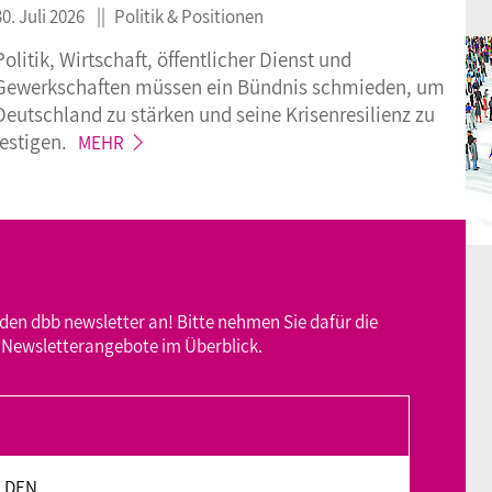
30. Juli 2026
Politik & Positionen
Politik, Wirtschaft, öffentlicher Dienst und
Gewerkschaften müssen ein Bündnis schmieden, um
Deutschland zu stärken und seine Krisenresilienz zu
festigen.
MEHR
den dbb newsletter an! Bitte nehmen Sie dafür die
Newsletterangebote
im Überblick.