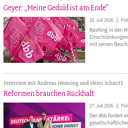
Geyer: „Meine Geduld ist am Ende“
28. Juli 2026
Pol
Bashing in den M
Einschränkungen 
mit seinen Besch
Interview mit Andreas Hemsing und Heini Schmitt
Reformen brauchen Rückhalt
27. Juli 2026
Pol
Der dbb fordert e
gesellschaftlich