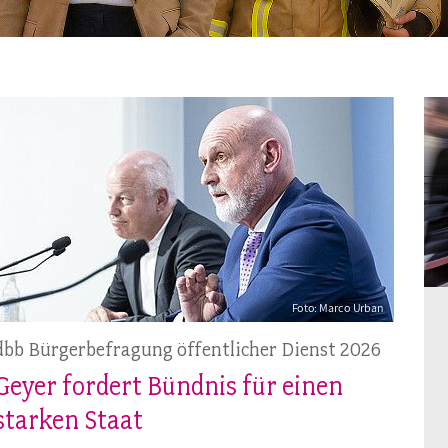
Frauen
Versorgung
Tarifverträge
Bildung
Akademie
Jugend
Beihilfe
Rechtsprechung
Europa
Verlag
Senioren
Rechtsprechung
dbb Bürgerbefragung öffentlicher Dienst 2026
Geyer fordert Bündnis für einen
starken Staat