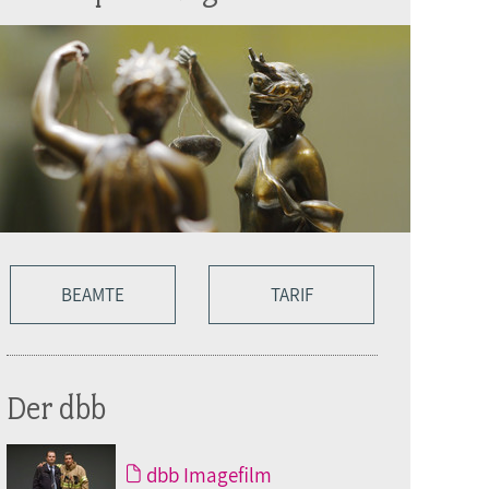
BEAMTE
TARIF
Der dbb
dbb Imagefilm