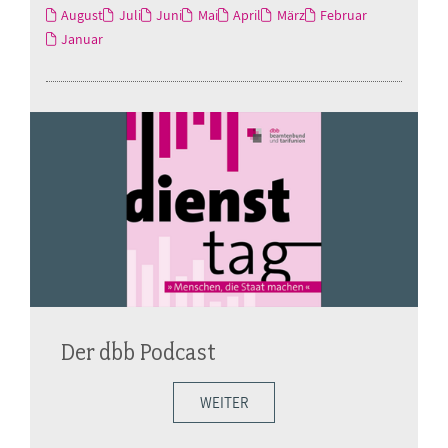
August
Juli
Juni
Mai
April
März
Februar
Januar
Der dbb Podcast
WEITER