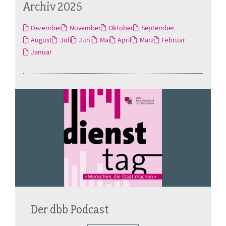
Archiv 2025
Dezember
November
Oktober
September
August
Juli
Juni
Mai
April
März
Februar
Januar
Der dbb Podcast