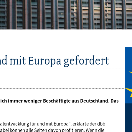
Frauen
Versorgung
Tarifverträge
Bildung
Akademie
Jugend
Beihilfe
Rechtsprechung
Europa
Verlag
Senioren
Rechtsprechung
nd mit Europa gefordert
sich immer weniger Beschäftigte aus Deutschland. Das
lentwicklung für und mit Europa“, erklärte der dbb
bei können alle Seiten davon profitieren: Wenn die