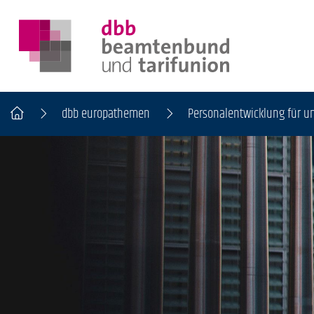
dbb europathemen
Personalentwicklung für un
DER DBB
BEAMTINNEN & BEAMTE
ARBEITNEHMENDE
POLITIK & POSITIONEN