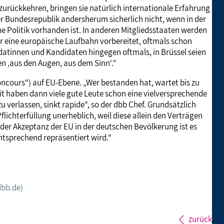
zurückkehren, bringen sie natürlich internationale Erfahrung
er Bundesrepublik andersherum sicherlich nicht, wenn in der
Politik vorhanden ist. In anderen Mitgliedsstaaten werden
r eine europäische Laufbahn vorbereitet, oftmals schon
datinnen und Kandidaten hingegen oftmals, in Brüssel seien
en ‚aus den Augen, aus dem Sinn‘.“
ncours“) auf EU-Ebene. „Wer bestanden hat, wartet bis zu
it haben dann viele gute Leute schon eine vielversprechende
u verlassen, sinkt rapide“, so der dbb Chef. Grundsätzlich
lichterfüllung unerheblich, weil diese allein den Verträgen
 der Akzeptanz der EU in der deutschen Bevölkerung ist es
ntsprechend repräsentiert wird.“
dbb.de)
zurück