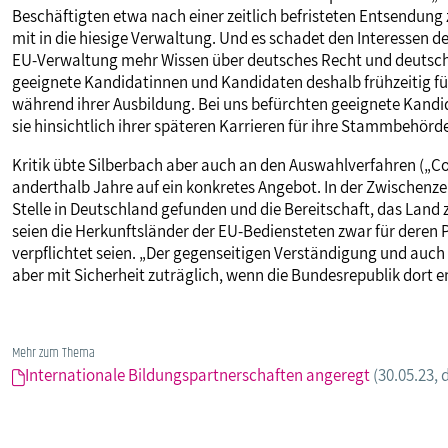
Beschäftigten etwa nach einer zeitlich befristeten Entsendung 
mit in die hiesige Verwaltung. Und es schadet den Interessen d
EU-Verwaltung mehr Wissen über deutsches Recht und deutsche 
geeignete Kandidatinnen und Kandidaten deshalb frühzeitig fü
während ihrer Ausbildung. Bei uns befürchten geeignete Kandi
sie hinsichtlich ihrer späteren Karrieren für ihre Stammbehörd
Kritik übte Silberbach aber auch an den Auswahlverfahren („Co
anderthalb Jahre auf ein konkretes Angebot. In der Zwischenze
Stelle in Deutschland gefunden und die Bereitschaft, das Land z
seien die Herkunftsländer der EU-Bediensteten zwar für deren Pf
verpflichtet seien. „Der gegenseitigen Verständigung und auch
aber mit Sicherheit zuträglich, wenn die Bundesrepublik dort e
Mehr zum Thema
Internationale Bildungspartnerschaften angeregt
(30.05.23, 