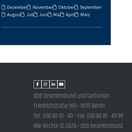
Dezember
November
Oktober
September
August
Juli
Juni
Mai
April
März
dbb beamtenbund und tarifunion
Friedrichstraße 169 • 10117 Berlin
Tel.: 030.40 81 - 40 • Fax: 030.40 81 - 49 99
Alle Rechte © 2026 • dbb beamtenbund