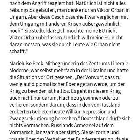
nach dem Angriff reagiert hat. Natürlich ist nicht alles
reibungslos gelaufen, man denke nur an Viktor Orban in
Ungarn. Aber diese Geschlossenheit war verglichen mit
dem Umgang mit anderen Krisen außergewöhnlich
hoch.“ Sie stellte klar: „Ich möchte meine EU nicht
Viktor Orban überlassen. Und ich will meine EU nicht
daran messen, was sie durch Leute wie Orban nicht
schafft.“
Marieluise Beck, Mitbegründerin des Zentrums Liberale
Moderne, war selbst mehrfach in der Ukraine und hatte
die Situation vor Ort gesehen. „Der Vorwurf, dass zu
wenig auf diplomatischer Ebene getan werde, um den
Krieg zu beenden ist haltlos. Es geht in diesem Krieg
auch nicht nur darum, Fläche zu gewinnen oder zu
verlieren, sondern darum, dass in den von Russland
eroberten Gebieten heute Willkür, Repression und
Zwangsrekrutierung herrschen.“ Deutschland dürfe sich
nichts vormachen: Russlands Armee sei auf dem
Vormarsch, langsam aber stetig. Sie sei zornig und
traurig über das Verhalten der Bundesregierung, da sie