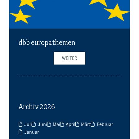
dbb europathemen
WEITER
Archiv 2026
Juli
Juni
Mai
April
März
Februar
Januar