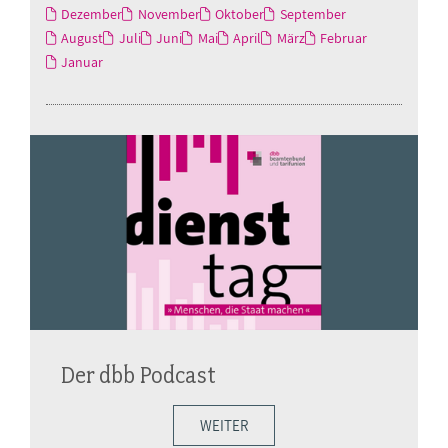
Dezember
November
Oktober
September
August
Juli
Juni
Mai
April
März
Februar
Januar
Der dbb Podcast
WEITER