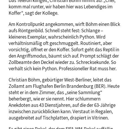
Das Telefon klingelt, Christian Böhm nimmt ab: „Chef,
komm mal runter, wir haben hier was Lebendiges im
Koffer“, sagt der Kollege.
Am Kontrollpunkt angekommen, wirft Böhm einen Blick
aufs Röntgenbild. Schnell steht fest: Schlange –
kleineres Exemplar, wahrscheinlich Python. Wird
verhältnismäßig oft geschmuggelt. Routiniert, aber
vorsichtig, öffnet er den Koffer. Sofort geht das Reptil in
den Angriffsmodus, bäumt sich auf. Prompt schlägt der
Zollbeamte den Deckel wieder zu. Schrecksekunde. So
verhält sich kein Python. Professioneller Rat muss her.
Christian Böhm, gebürtiger West-Berliner, leitet das
Zollamt am Flughafen Berlin Brandenburg (BER). Heute
steht er in dem Zimmer, das „seine Sammlung“
beherbergt, wie er sie nennt. Hier schlummern
Anekdoten aus 43 Dienstjahren, auf die der 63-Jährige
inzwischen zurückblicken kann. Verstaut in Regalen,
ausgebreitet auf Tischplatten, drapiert in Vitrinen.
Es gibt einen Pokal, der dem FIFA-WM-Pokal auffällig