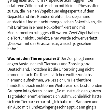
genug eben auch um skrupellose Schmuggler.“ Der
erfahrene Zöllner hatte schon mit kleinen Rhesusaffen
zu tun, die in einen Vogelbauer eingesperrt auf dem
Gepäckband ihre Runden drehten, bis sie jemand
entdeckte. Und mit acht mongolischen Sakerfalken, die
mit Drähten in einem Rollkoffer fixiert und mit
Medikamenten ruhiggestellt waren. Zwei Vögel haben
die Tortur nicht überlebt, einer wurde schwer verletzt.
„Das war mit das Grausamste, was ich je gesehen
habe.“
Was mit den Tieren passiert?
Der Zoll pflegt einen
engen Austausch mit Tierparks und Zoos in ganz
Deutschland. Trotzdem ist die Unterbringung nicht
immer einfach. Die Rhesusäffchen wollte zunächst
niemand aufnehmen, weil es sich um Herdentiere
handelt, die sich nicht ohne Weiteres in die bestehenden
Gruppen integrieren lassen. „Da musste ich den ganzen
Tag telefonieren“, erinnert sich Böhm. Schließlich hätte
sich ein Tierpark erbarmt. „Ich habe mir Bananen und
ein Auto mit Hundezwinger geschnappt, dann ging’s