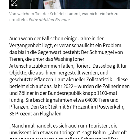
Von welchem Tier der Schädel stammt, war nicht einfach zu
ermitteln.
Foto: dbb/Jan Brenner
Auch wenn der Fall schon einige Jahre in der
Vergangenheit liegt, er veranschaulicht ein Problem,
das bis in die Gegenwart besteht: Der Schmuggel von
Tieren, die unter das Washingtoner
Artenschutzabkommen fallen, floriert. Dasselbe gilt für
Objekte, die aus ihnen hergestellt werden, und
geschützte Pflanzen. Laut aktueller Zollstatistik – diese
bezieht sich auf das Jahr 2022 – wurden die Zöllnerinnen
und Zöllner in der Bundesrepublik knapp 1100-mal
fündig. Sie beschlagnahmten etwa 64000 Tiere und
Pflanzen. Den Großteil mit 57 Prozent im Postverkehr,
38 Prozent an Flughäfen.
„Manchmal handelt es sich auch um Touristen, die
unwissentlich etwas mitbringen“, sagt Böhm. „Aber oft