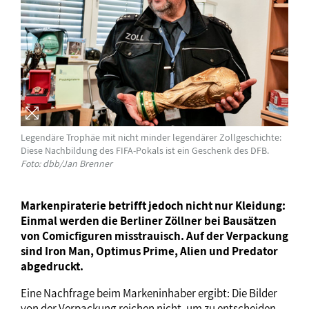
Legendäre Trophäe mit nicht minder legendärer Zollgeschichte:
Diese Nachbildung des FIFA-Pokals ist ein Geschenk des DFB.
Foto: dbb/Jan Brenner
Markenpiraterie betrifft jedoch nicht nur Kleidung:
Einmal werden die Berliner Zöllner bei Bausätzen
von Comicfiguren misstrauisch. Auf der Verpackung
sind Iron Man, Optimus Prime, Alien und Predator
abgedruckt.
Eine Nachfrage beim Markeninhaber ergibt: Die Bilder
von der Verpackung reichen nicht, um zu entscheiden,