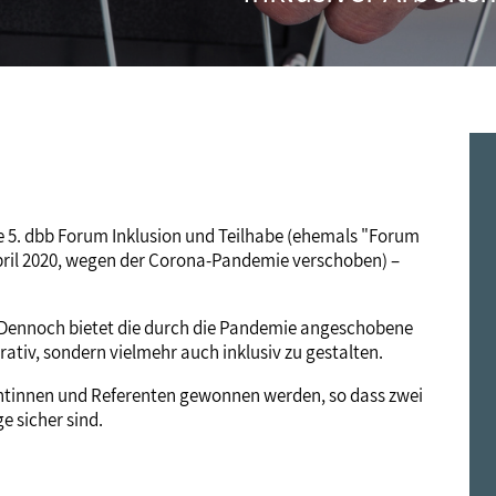
Frauen
Versorgung
Tarifverträge
Bildung
Akademie
Jugend
Beihilfe
Rechtsprechung
Europa
Verlag
Senioren
Rechtsprechung
ile 5. dbb Forum Inklusion und Teilhabe (ehemals "Forum
 April 2020, wegen der Corona-Pandemie verschoben) –
Dennoch bietet die durch die Pandemie angeschobene
rativ, sondern vielmehr auch inklusiv zu gestalten.
entinnen und Referenten gewonnen werden, so dass zwei
e sicher sind.