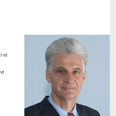
r ist
und