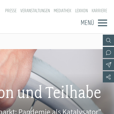
PRESSE
VERANSTALTUNGEN
MEDIATHEK
LEXIKON
KARRIERE
MENÜ
on und Teilhabe
markt: Pandemie als Katalysator"