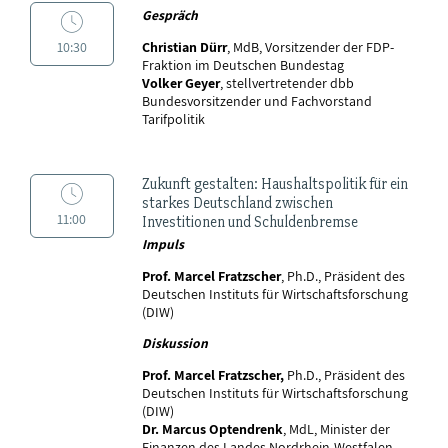
Gespräch
10:30
Christian Dürr
, MdB, Vorsitzender der FDP-
Fraktion im Deutschen Bundestag
Volker Geyer
, stellvertretender dbb
Bundesvorsitzender und Fachvorstand
Tarifpolitik
Zukunft gestalten: Haushaltspolitik für ein
starkes Deutschland zwischen
11:00
Investitionen und Schuldenbremse
Impuls
Prof. Marcel Fratzscher
, Ph.D., Präsident des
Deutschen Instituts für Wirtschaftsforschung
(DIW)
Diskussion
Prof. Marcel Fratzscher,
Ph.D., Präsident des
Deutschen Instituts für Wirtschaftsforschung
(DIW)
Dr. Marcus Optendrenk
, MdL, Minister der
Finanzen des Landes Nordrhein-Westfalen