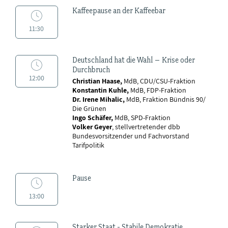
Kaffeepause an der Kaffeebar
11:30
Deutschland hat die Wahl – Krise oder
Durchbruch
12:00
Christian Haase,
MdB, CDU/CSU-Fraktion
Konstantin Kuhle,
MdB, FDP-Fraktion
Dr. Irene Mihalic,
MdB, Fraktion Bündnis 90/
Die Grünen
Ingo Schäfer,
MdB, SPD-Fraktion
Volker Geyer
, stellvertretender dbb
Bundesvorsitzender und Fachvorstand
Tarifpolitik
Pause
13:00
Starker Staat - Stabile Demokratie