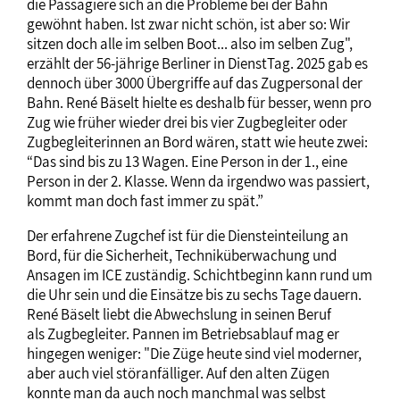
die Passagiere sich an die Probleme bei der Bahn
gewöhnt haben. Ist zwar nicht schön, ist aber so: Wir
sitzen doch alle im selben Boot... also im selben Zug",
erzählt der 56-jährige Berliner in DienstTag. 2025 gab es
dennoch über 3000 Übergriffe auf das Zugpersonal der
Bahn. René Bäselt hielte es deshalb für besser, wenn pro
Zug wie früher wieder drei bis vier Zugbegleiter oder
Zugbegleiterinnen an Bord wären, statt wie heute zwei:
“Das sind bis zu 13 Wagen. Eine Person in der 1., eine
Person in der 2. Klasse. Wenn da irgendwo was passiert,
kommt man doch fast immer zu spät.”
Der erfahrene Zugchef ist für die Diensteinteilung an
Bord, für die Sicherheit, Techniküberwachung und
Ansagen im ICE zuständig. Schichtbeginn kann rund um
die Uhr sein und die Einsätze bis zu sechs Tage dauern.
René Bäselt liebt die Abwechslung in seinen Beruf
als Zugbegleiter. Pannen im Betriebsablauf mag er
hingegen weniger: "Die Züge heute sind viel moderner,
aber auch viel störanfälliger. Auf den alten Zügen
konnte man da auch noch manchmal was selbst