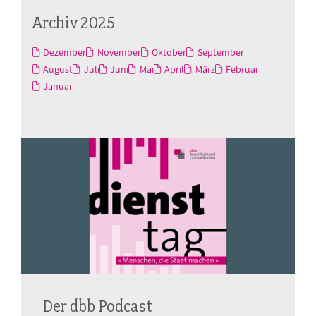
Archiv 2025
Dezember
November
Oktober
September
August
Juli
Juni
Mai
April
März
Februar
Januar
Der dbb Podcast