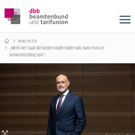
News-Archiv
„Wenn der Staat die besten Köpfe haben will, dann muss er
konkurrenzfähig sein.“