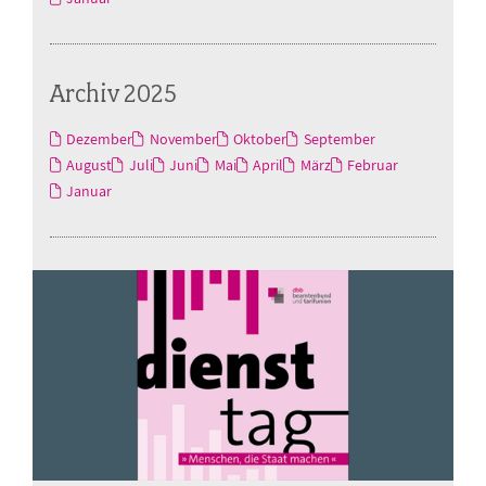
Archiv 2025
Dezember
November
Oktober
September
August
Juli
Juni
Mai
April
März
Februar
Januar