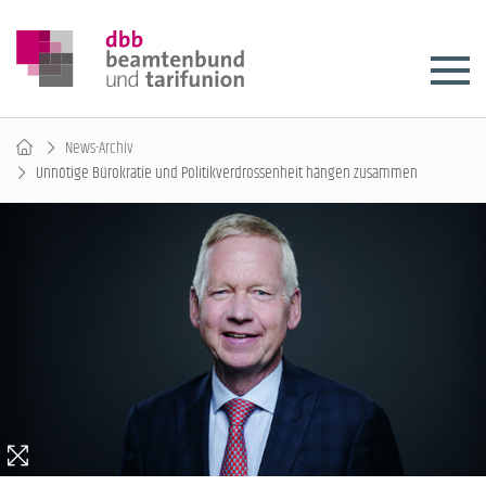
News-Archiv
Unnötige Bürokratie und Politikverdrossenheit hängen zusammen