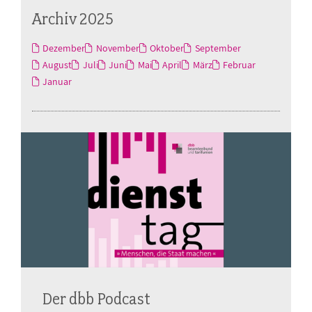
Archiv 2025
Dezember
November
Oktober
September
August
Juli
Juni
Mai
April
März
Februar
Januar
Der dbb Podcast