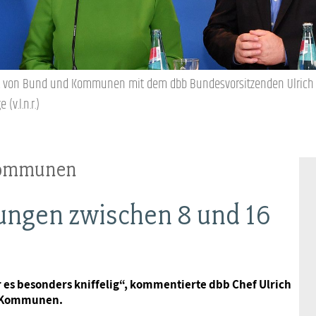
Frauen
Versorgung
Tarifverträge
Bildung
Akademie
Jugend
Beihilfe
Rechtsprechung
Europa
Verlag
st von Bund und Kommunen mit dem dbb Bundesvorsitzenden Ulrich S
v.l.n.r.)
Senioren
Rechtsprechung
Kommunen
ungen zwischen 8 und 16
es besonders kniffelig“, kommentierte dbb Chef Ulrich
d Kommunen.