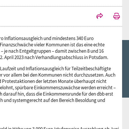
ro Inflationsausgleich und mindestens 340 Euro
 Finanzschwäche vieler Kommunen ist das eine echte
– je nach Entgeltgruppen – damit zwischen 8 und 16
22. April 2023 nach Verhandlungsabschluss in Potsdam.
aufzeit und Inflationsausgleich für Teilzeitbeschäftigte
er vor allem bei den Kommunen nicht durchzusetzen. Auch
d Protestaktionen der letzten Monate überhaupt nicht
ch gelohnt, spürbare Einkommenszuwächse werden erreicht –
ach darauf hin, dass die Einkommensrunde für den dbb erst
ich und systemgerecht auf den Bereich Besoldung und
geld in Höhe von 3.000 Euro (stufenweise Auszahlung ab Juni