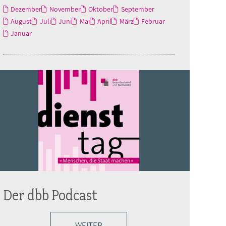
Dezember
November
Oktober
September
August
Juli
Juni
Mai
April
März
Februar
Januar
Der dbb Podcast
WEITER