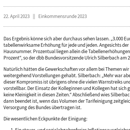
22. April 2023
Einkommensrunde 2023
Das Ergebnis könne sich aber durchaus sehen lassen. „3.000 Eu
tabellenwirksame Erhöhung für jede und jeden. Angesichts der
Hausnummer. Prozentual liegen allein die Tabellenerhöhungen 
Prozent“, so der dbb Bundesvorsitzende Ulrich Silberbach am 
Natürlich hätten die Gewerkschaften vor allem bei Themen wir L
weitergehend Vorstellungen gehabt. Silberbach: „Mehr war ab
dieser Kompromiss ist übrigens ohne die vielen Warnstreiks un
vorstellbar. Der Einsatz der Kolleginnen und Kollegen hat si
keine Kleinigkeit in diesen Zeiten.“ Abschließend wies Silberb
dann beendet ist, wenn das Volumen der Tarifeinigung zeitgle
Versorgung des Bundes übertragen ist.
Die wesentlichen Eckpunkte der Einigung:
Ein steuer- und sozialabgabenfreies Inflationsausgleichs