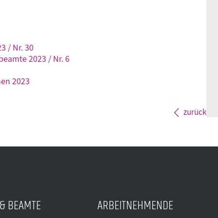
 / Nr. 30
eamte 2023 / Nr. 6
en 2023
zurück
& BEAMTE
ARBEITNEHMENDE