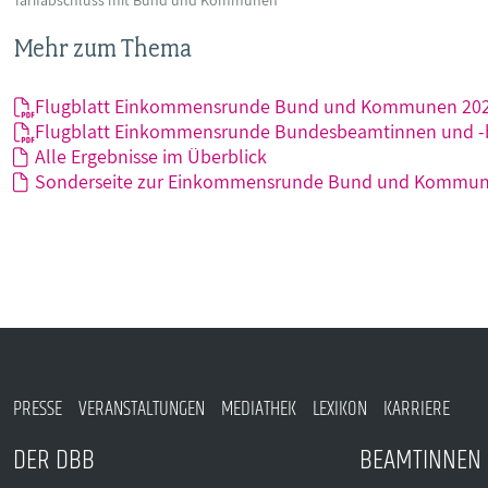
Mehr zum Thema
Flugblatt Einkommensrunde Bund und Kommunen 2023
Flugblatt Einkommensrunde Bundesbeamtinnen und -b
Alle Ergebnisse im Überblick
Sonderseite zur Einkommensrunde Bund und Kommun
PRESSE
VERANSTALTUNGEN
MEDIATHEK
LEXIKON
KARRIERE
DER DBB
BEAMTINNEN 