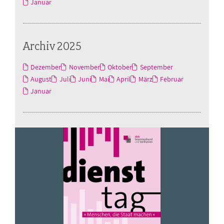
Januar
Archiv 2025
Dezember
November
Oktober
September
August
Juli
Juni
Mai
April
März
Februar
Januar