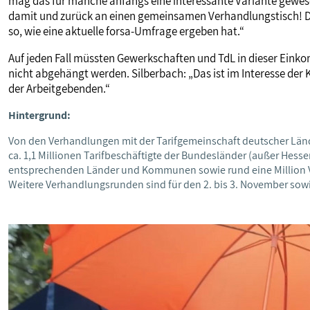
mag das für manche anfangs eine interessante Variante gewesen 
damit und zurück an einen gemeinsamen Verhandlungstisch! Da
so, wie eine aktuelle forsa-Umfrage ergeben hat.“
Auf jeden Fall müssten Gewerkschaften und TdL in dieser Eink
nicht abgehängt werden. Silberbach: „Das ist im Interesse der
der Arbeitgebenden.“
Hintergrund:
Von den Verhandlungen mit der Tarifgemeinschaft deutscher Länder
ca. 1,1 Millionen Tarifbeschäftigte der Bundesländer (außer Hesse
entsprechenden Länder und Kommunen sowie rund eine Million
Weitere Verhandlungsrunden sind für den 2. bis 3. November sowi