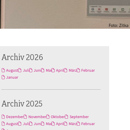
Archiv 2026
August
Juli
Juni
Mai
April
März
Februar
Januar
Archiv 2025
Dezember
November
Oktober
September
August
Juli
Juni
Mai
April
März
Februar