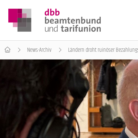
News-Archiv
Ländern droht ruinöser Bezahlungs
DER DBB
BEAMTINNEN & BEAMTE
ARBEITNEHMENDE
POLITIK & POSITIONEN