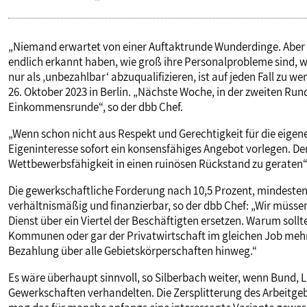
„Niemand erwartet von einer Auftaktrunde Wunderdinge. Aber 
endlich erkannt haben, wie groß ihre Personalprobleme sind,
nur als ‚unbezahlbar‘ abzuqualifizieren, ist auf jeden Fall zu 
26. Oktober 2023 in Berlin. „Nächste Woche, in der zweiten Run
Einkommensrunde“, so der dbb Chef.
„Wenn schon nicht aus Respekt und Gerechtigkeit für die eige
Eigeninteresse sofort ein konsensfähiges Angebot vorlegen. D
Wettbewerbsfähigkeit in einen ruinösen Rückstand zu geraten“
Die gewerkschaftliche Forderung nach 10,5 Prozent, mindest
verhältnismäßig und finanzierbar, so der dbb Chef: „Wir müsse
Dienst über ein Viertel der Beschäftigten ersetzen. Warum soll
Kommunen oder gar der Privatwirtschaft im gleichen Job mehr 
Bezahlung über alle Gebietskörperschaften hinweg.“
Es wäre überhaupt sinnvoll, so Silberbach weiter, wenn Bun
Gewerkschaften verhandelten. Die Zersplitterung des Arbeitgeb