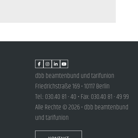
dbb beamtenbund und tarifunion
Friedrichstraße 169 • 10117 Berlin
Tel.: 030.40 81 - 40 • Fax: 030.40 81 - 49 99
Alle Rechte © 2026 • dbb beamtenbund
und tarifunion