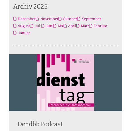
Archiv 2025
Dezember
November
Oktober
September
August
Juli
Juni
Mai
April
März
Februar
Januar
Der dbb Podcast