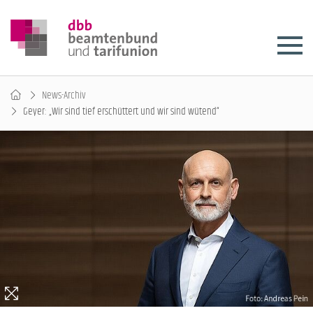
News-Archiv
Geyer: „Wir sind tief erschüttert und wir sind wütend“