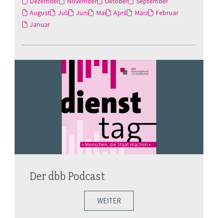
Dezember
November
Oktober
September
August
Juli
Juni
Mai
April
März
Februar
Januar
Der dbb Podcast
WEITER