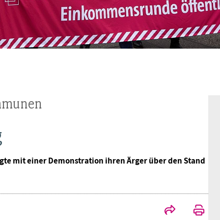
Frauen
Versorgung
Tarifverträge
Bildung
Akademie
Jugend
Beihilfe
Rechtsprechung
Europa
Verlag
Senioren
Rechtsprechung
ommunen
g
te mit einer Demonstration ihren Ärger über den Stand