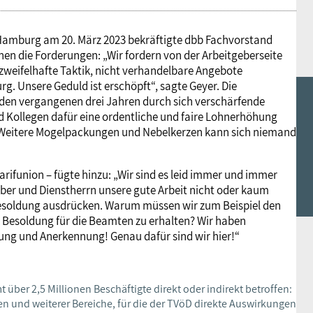
Hamburg am 20. März 2023 bekräftigte dbb Fachvorstand
nen die Forderungen: „Wir fordern von der Arbeitgeberseite
 zweifelhafte Taktik, nicht verhandelbare Angebote
g. Unsere Geduld ist erschöpft“, sagte Geyer. Die
n den vergangenen drei Jahren durch sich verschärfende
 und Kollegen dafür eine ordentliche und faire Lohnerhöhung
g. Weitere Mogelpackungen und Nebelkerzen kann sich niemand
ifunion – fügte hinzu: „Wir sind es leid immer und immer
tgeber und Dienstherrn unsere gute Arbeit nicht oder kaum
Besoldung ausdrücken. Warum müssen wir zum Beispiel den
Besoldung für die Beamten zu erhalten? Wir haben
ung und Anerkennung! Genau dafür sind wir hier!“
 über 2,5 Millionen Beschäftigte direkt oder indirekt betroffen:
 und weiterer Bereiche, für die der TVöD direkte Auswirkungen