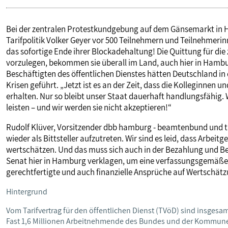
Bei der zentralen Protestkundgebung auf dem Gänsemarkt in 
Tarifpolitik Volker Geyer vor 500 Teilnehmern und Teilnehmerin
das sofortige Ende ihrer Blockadehaltung! Die Quittung für die
vorzulegen, bekommen sie überall im Land, auch hier in Hambur
Beschäftigten des öffentlichen Dienstes hätten Deutschland i
Krisen geführt. „Jetzt ist es an der Zeit, dass die Kolleginnen
erhalten. Nur so bleibt unser Staat dauerhaft handlungsfähi
leisten – und wir werden sie nicht akzeptieren!“
Rudolf Klüver, Vorsitzender dbb hamburg - beamtenbund und tar
wieder als Bittsteller aufzutreten. Wir sind es leid, dass Arbei
wertschätzen. Und das muss sich auch in der Bezahlung und 
Senat hier in Hamburg verklagen, um eine verfassungsgemäße 
gerechtfertigte und auch finanzielle Ansprüche auf Wertschätz
Hintergrund
Vom Tarifvertrag für den öffentlichen Dienst (TVöD) sind insgesamt
Fast 1,6 Millionen Arbeitnehmende des Bundes und der Kommunen