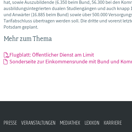
hat, sowie Auszubildende (6.350 beim Bund, 56.300 bei den Kom
ausbildungsintegrierten dualen Studiengängen und auch knap
und Anwärter (16.885 beim Bund) sowie über 500.000 Versorgun
Tarifabschluss übertragen werden soll. Die dritte und vorerst letz
Potsdam geplant.
Mehr zum Thema
Flugblatt: Öffentlicher Dienst am Limit
Sonderseite zur Einkommensrunde mit Bund und Ko
PRESSE
VERANSTALTUNGEN
MEDIATHEK
LEXIKON
KARRIERE