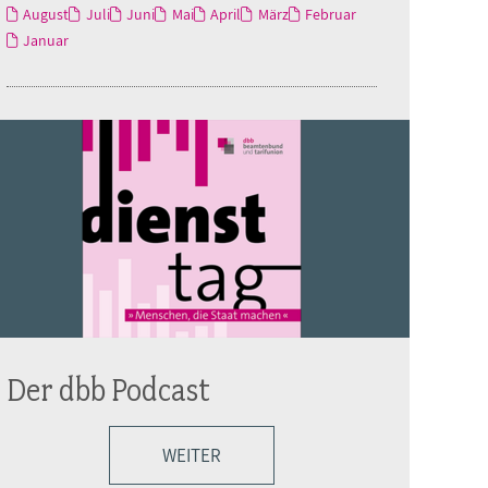
August
Juli
Juni
Mai
April
März
Februar
Januar
Der dbb Podcast
WEITER