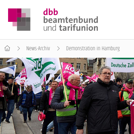
News-Archiv
Demonstration in Hamburg
DER DBB
BEAMTINNEN & BEAMTE
ARBEITNEHMENDE
POLITIK & POSITIONEN