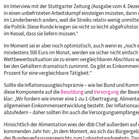
Im Interview mit der Stuttgarter Zeitung (Ausgabe vom 4. Deze
in einen unbefristeten Arbeitskampf einsteigen müssten, dann wä
im Länderbereich anders, weil die Streiks relativ wenig unmit
die Politik: Diese Runde kriegen sie nicht so leicht abgefrühstü
im Kessel, dass sie liefern müssen.“
Im Moment sei er aber noch optimistisch, auch wenn es „noch e
mindestens 500 Euro im Monat, werden sie sicher nicht einfach 
Wettbewerbssituation sie zu einem vergleichbaren Abschluss 
bei den Gehältern dramatisch zunimmt. Da gibt es Einkommen
Prozent für eine vergleichbare Tätigkeit.“
Sollte die Inflationsausgleichsprämie – wie bei Bund und Komm
diese Komponente auf die
Besoldung
und
Versorgung
der Beam
klar: „Wir fordern wie immer eine 1-zu-1-Übertragung. Alimenta
allgemeinen Einkommensentwicklung besteht. Der Inflationsaus
abzufedern – daher sollten ihn auch die Versorgungsempfänger
Hinsichtlich der Alimentation wies der dbb Chef außerdem auf
kommenden Jahr hin: „In dem Moment, wo sich das Bürgergeld 
des Bundesverfassungsgerichts zum Lohnabstandsgebots. Das