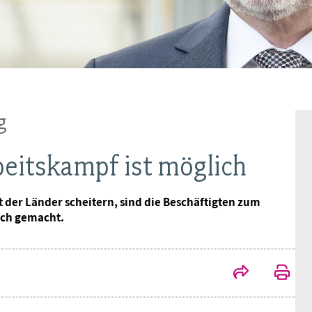
Frauen
Versorgung
Tarifverträge
Bildung
Akademie
Jugend
Beihilfe
Rechtsprechung
Europa
Verlag
Senioren
Rechtsprechung
g
beitskampf ist möglich
t der Länder scheitern, sind die Beschäftigten zum
lich gemacht.