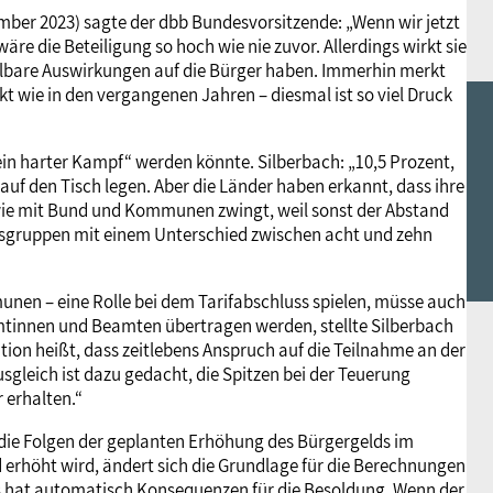
mber 2023) sagte der dbb Bundesvorsitzende: „Wenn wir jetzt
re die Beteiligung so hoch wie nie zuvor. Allerdings wirkt sie
telbare Auswirkungen auf die Bürger haben. Immerhin merkt
ckt wie in den vergangenen Jahren – diesmal ist so viel Druck
in harter Kampf“ werden könnte. Silberbach: „10,5 Prozent,
auf den Tisch legen. Aber die Länder haben erkannt, dass ihre
wie mit Bund und Kommunen zwingt, weil sonst der Abstand
sgruppen mit einem Unterschied zwischen acht und zehn
unen – eine Rolle bei dem Tarifabschluss spielen, müsse auch
tinnen und Beamten übertragen werden, stellte Silberbach
tion heißt, dass zeitlebens Anspruch auf die Teilnahme an der
gleich ist dazu gedacht, die Spitzen bei der Teuerung
 erhalten.“
 die Folgen der geplanten Erhöhung des Bürgergelds im
erhöht wird, ändert sich die Grundlage für die Berechnungen
 hat automatisch Konsequenzen für die Besoldung. Wenn der