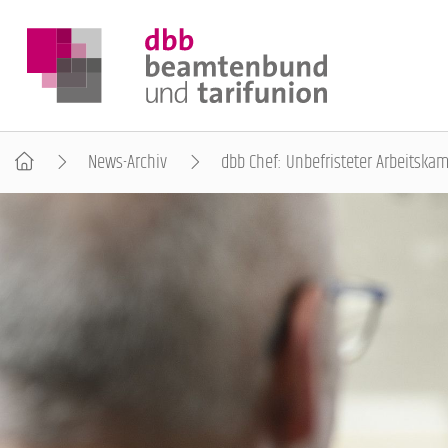
News-Archiv
dbb Chef: Unbefristeter Arbeitskam
DER DBB
BEAMTINNEN & BEAMTE
ARBEITNEHMENDE
POLITIK & POSITIONEN