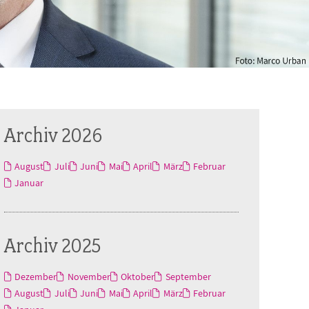
Archiv 2026
August
Juli
Juni
Mai
April
März
Februar
Januar
Archiv 2025
Dezember
November
Oktober
September
August
Juli
Juni
Mai
April
März
Februar