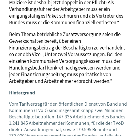
Maizière ist deshalb jetzt doppelt in der Pflicht: Als
Verhandlungsführer der Arbeitgeber muss er ein
einigungsfähiges Paket schnüren und als Vertreter des
Bundes muss er die Kommunen finanziell entlasten.“
Beim Thema betriebliche Zusatzversorgung seien die
Gewerkschaften bereit, über einen
Finanzierungsbeitrag der Beschäftigten zu verhandeln,
so der dbb Vize. „Unter zwei Voraussetzungen: Bei den
einzelnen kommunalen Versorgungskassen muss der
Handlungsbedarf konkret nachgewiesen werden und
jeder Finanzierungsbeitrag muss paritätisch von
Arbeitgeber und Arbeitnehmer erbracht werden.“
Hintergrund
Vom Tarifvertrag für den öffentlichen Dienst von Bund und
Kommunen (TVöD) sind insgesamt knapp zwei Millionen
Beschäftigte betroffen: 147.335 Arbeitnehmer des Bundes,
1.241.845 Arbeitnehmer der Kommunen, für die der TVöD
direkte Auswirkungen hat, sowie 179.595 Beamte und
179.000 Versorgungsempfänger des Bundes, auf die der