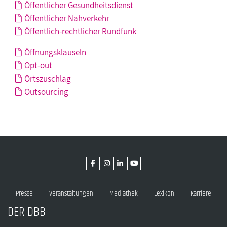
Öffentlicher Gesundheitsdienst
Öffentlicher Nahverkehr
Öffentlich-rechtlicher Rundfunk
Öffnungsklauseln
Opt-out
Ortszuschlag
Outsourcing
Presse
Veranstaltungen
Mediathek
Lexikon
Karriere
DER DBB