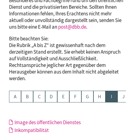
Besonderes und Fachbegriffe rund um den öffentlichen
Dienst und die privatisierten Bereiche. Sollten Ihnen
Informationen fehlen, Ihres Erachtens nicht mehr
aktuell oder unvollständig dargestellt sein, senden Sie
uns bitte eine E-Mail an
post@dbb.de
.
Bitte beachten Sie:
Die Rubrik „A bis Z“ ist gewissenhaft nach dem
derzeitigen Stand erstellt. Sie erhebt keinen Anspruch
auf Vollständigkeit und Ausschließlichkeit.
Rechtsansprüche jeglicher Art gegenüber dem
Herausgeber können aus dem Inhalt nicht abgeleitet
werden.
A
B
C
D
E
F
G
H
I
J
Image des öffentlichen Dienstes
Inkompatibilität