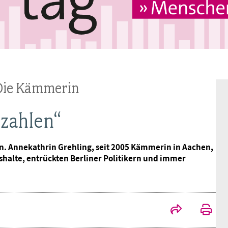
Frauen
Versorgung
Tarifverträge
Bildung
Akademie
Jugend
Beihilfe
Rechtsprechung
Europa
Verlag
Senioren
Rechtsprechung
 Die Kämmerin
ezahlen“
 Annekathrin Grehling, seit 2005 Kämmerin in Aachen,
halte, entrückten Berliner Politikern und immer