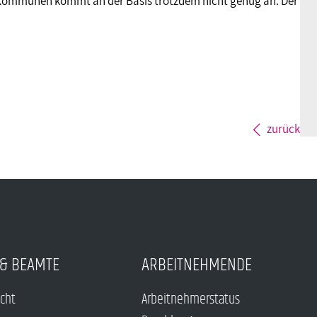
l der Kommunen kommt an der Basis trotzdem nicht genug an. Der
zurück
& BEAMTE
ARBEITNEHMENDE
echt
Arbeitnehmerstatus