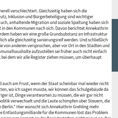
rell verschlechtert. Gleichzeitig haben sich die
z, Inklusion und Bürgerbeteiligung sind wichtiger
uch, anhaltende Migration und soziale Spaltung haben sich
Ort in den Kommunen nach sich. Davon berichtet Annekathrin
erdem haben wir eine große Grundsubstanz an Infrastruktur
ich alle gleichzeitig sanierungsreif werden. Und schließlich
e von anderen versprochen, aber vor Ort in den Städten und
nalhaushalte aufzustellen sei früher auch nicht einfach
, bei dem wir alle Register ziehen müssen, um überhaupt
auch am Frust, wenn der Staat scheinbar mal wieder nicht
 hatten, wo ich sagen musste, wir können das Schulgebäude da
eriger ist, Dinge verantworten zu müssen, die wir gar nicht
itik verwechselt und die Leute schimpfen über Steuern, die
in Berlin.“ Hier wünscht sich Annekathrin Grehling mehr
ene Entlastungsmilliarde für die Kommunen löst das Problem