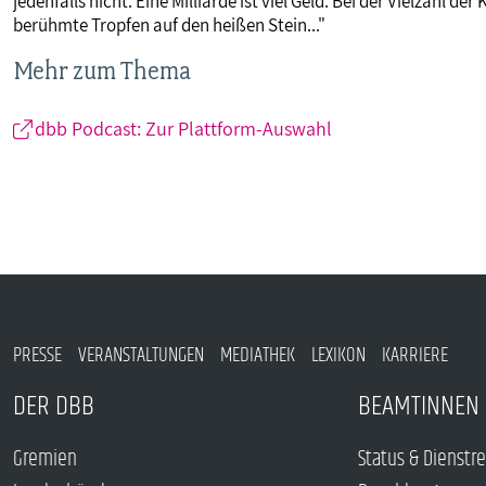
jedenfalls nicht. Eine Milliarde ist viel Geld. Bei der Vielzah
berühmte Tropfen auf den heißen Stein..."
Mehr zum Thema
dbb Podcast: Zur Plattform-Auswahl
PRESSE
VERANSTALTUNGEN
MEDIATHEK
LEXIKON
KARRIERE
DER DBB
BEAMTINNEN 
Gremien
Status & Dienstr