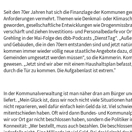
Seit den 70er Jahren hat sich die Finanzlage der Kommunen gene
Anforderungen vermehrt. Themen wie Denkmal- oder Klimaschut
geworden, gesellschaftliche Entwicklungen wie Drogenmissbra
verschärft und ziehen Investitions- und Personalbedarfe vor 
Grehling in der Mai-Folge des dbb-Podcasts „DienstTag“. „Auß
und Gebäuden, die in den 70ern entstanden sind und jetzt natürl
kommen immer wieder völlig neue staatliche Angebote dazu, di
Gemeinden umgesetzt werden müssen“, so die Kämmerin. Kommu
gewesen. „Jetzt sind wir aber mit einem Haushaltsplan befasst
durch die Tür zu kommen. Die Aufgabenlast ist extrem."
In der Kommunalverwaltung ist man näher dran am Bürger und 
liefert. „Mein Glück ist, dass wir noch nicht viele Situationen
nicht reparieren, weil dafür einfach kein Geld da ist. Viel schwi
mitentschieden haben. Oft wird dann Bundes- und Kommunalpol
wir vor Ort gar nicht beschlossen haben, sondern die Politiker 
Konnexität: „Wer bestellt, muss auch bezahlen. Die beschloss