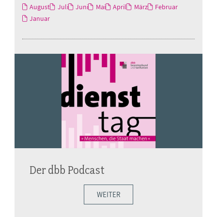
August
Juli
Juni
Mai
April
März
Februar
Januar
Der dbb Podcast
WEITER