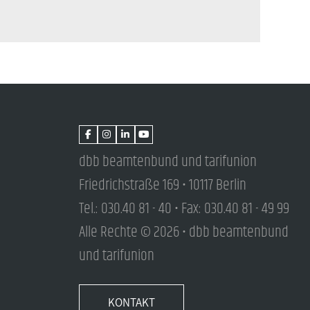
dbb beamtenbund und tarifunion
Friedrichstraße 169 • 10117 Berlin
Tel.: 030.40 81 - 40 • Fax: 030.40 81 - 49 99
Alle Rechte © 2026 • dbb beamtenbund
und tarifunion
KONTAKT