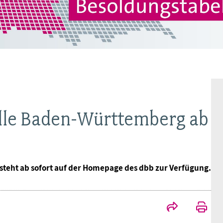
Frauen
Versorgung
Tarifverträge
Bildung
Akademie
Jugend
Beihilfe
Rechtsprechung
Europa
Verlag
Senioren
Rechtsprechung
elle Baden-Württemberg ab
steht ab sofort auf der Homepage des dbb zur Verfügung.