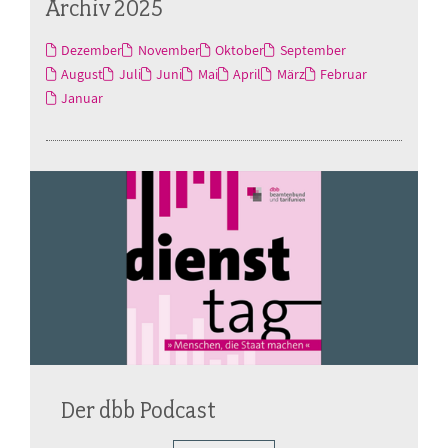
Archiv 2025
Dezember
November
Oktober
September
August
Juli
Juni
Mai
April
März
Februar
Januar
Der dbb Podcast