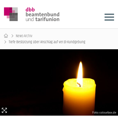
News-Archiv
Tiefe Bestürzung über Anschlag auf ver.di-Kundgebung