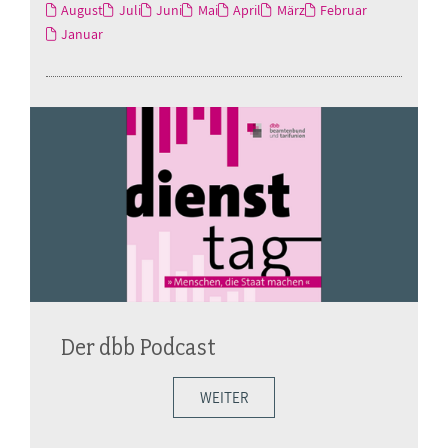
August
Juli
Juni
Mai
April
März
Februar
Januar
Der dbb Podcast
WEITER