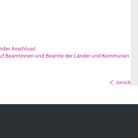
änder Anschluss!
ng auf Beamtinnen und Beamte der Länder und Kommunen
zurück