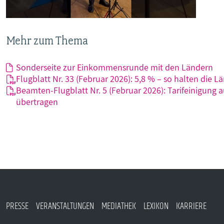
Mehr zum Thema
Sonderseite zur Einkommensrunde mit den Ländern
Flugblatt Nr. 33 (Februar 2026): 5,8 % – so halten die L
Beamten-Flugblatt Nr. 5 (Februar 2026): Tarifeinigu
übertragen
PRESSE
VERANSTALTUNGEN
MEDIATHEK
LEXIKON
KARRIERE