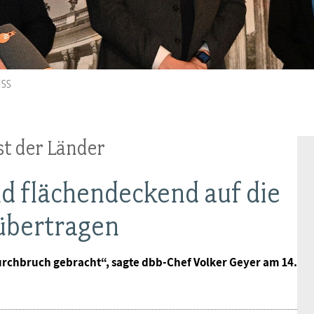
Frauen
Versorgung
Tarifverträge
Bildung
Akademie
Jugend
Beihilfe
Rechtsprechung
Europa
Verlag
uss
Senioren
Rechtsprechung
t der Länder
d flächendeckend auf die
übertragen
rchbruch gebracht“, sagte dbb-Chef Volker Geyer am 14.