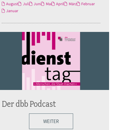
August
Juli
Juni
Mai
April
März
Februar
Januar
Der dbb Podcast
WEITER