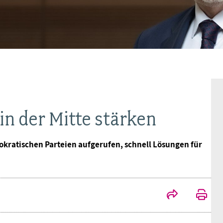
Frauen
Versorgung
Tarifverträge
Bildung
Akademie
Jugend
Beihilfe
Rechtsprechung
Europa
Verlag
Senioren
Rechtsprechung
n der Mitte stärken
okratischen Parteien aufgerufen, schnell Lösungen für