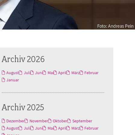
Archiv 2026
August
Juli
Juni
Mai
April
März
Februar
Januar
Archiv 2025
Dezember
November
Oktober
September
August
Juli
Juni
Mai
April
März
Februar