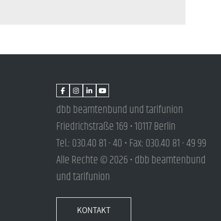
dbb beamtenbund und tarifunion
Friedrichstraße 169 • 10117 Berlin
Tel.: 030.40 81 - 40 • Fax: 030.40 81 - 49 99
Alle Rechte © 2026 • dbb beamtenbund
und tarifunion
KONTAKT