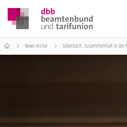
News-Archiv
Silberbach: Zusammenhalt in der M
DER DBB
BEAMTINNEN & BEAMTE
ARBEITNEHMENDE
POLITIK & POSITIONEN